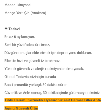
Madde: kimyasal
Menşe Yeri: Çin (Anakara)
❤ Tedavi
En az 6 ay koruyun;
Sert bir yüz ifadesi üretmez;
Düzgün sonuçlar elde etmek için depresyonu doldurun;
Elbette hızlı ve güvenli, iz bırakmaz;
Yüksek güvenlik ve alerjik reaksiyonlar olmayacak;
Otesal Tedavisi sizin için burada.
Basit prosedür yaklaşık 30 dakika sürer.
Güvenlik ve Anlık sonuç, 30 dakika içinde gülümseyeceksiniz.
Tıbbi Cerrahi Kozmetik Hyaluronik asit Dermal Filler Anti-
Aging Güvenli Ürün