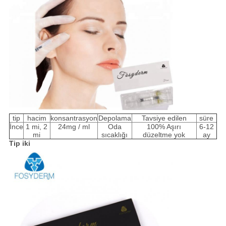
tip
hacim
konsantrasyon
Depolama
Tavsiye edilen
süre
İnce
1 mi, 2
24mg / ml
Oda
100% Aşırı
6-12
mi
sıcaklığı
düzeltme yok
ay
Tip iki