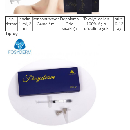
tip
hacim
konsantrasyon
Depolama
Tavsiye edilen
süre
derma
1 mi, 2
24mg / ml
Oda
100% Aşırı
6-12
mi
sıcaklığı
düzeltme yok
ay
Tip üç