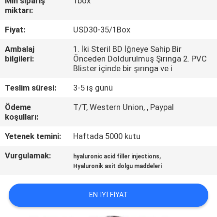
Min sipariş
1box
KONTROLÜ
miktarı:
Fiyat:
USD30-35/1Box
BIZIMLE
Ambalaj
1. İki Steril BD İğneye Sahip Bir
İLETIŞIM
bilgileri:
Önceden Doldurulmuş Şırınga 2. PVC
Blister içinde bir şırınga ve i
HABERLER
Teslim süresi:
3-5 iş günü
Ödeme
T/T, Western Union, , Paypal
DAVALAR
koşulları:
Yetenek temini:
Haftada 5000 kutu
TEKLIF
Vurgulamak:
,
hyaluronic acid filler injections
ET
Hyaluronik asit dolgu maddeleri
SHOPPING
EN IYI FIYAT
ONLINE