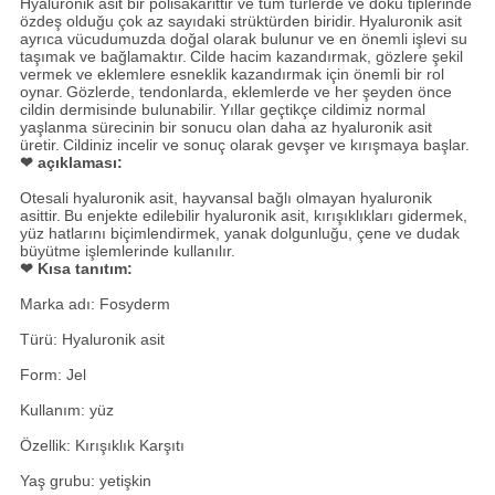
Hyaluronik asit bir polisakarittir ve tüm türlerde ve doku tiplerinde
özdeş olduğu çok az sayıdaki strüktürden biridir.
Hyaluronik asit
ayrıca vücudumuzda doğal olarak bulunur ve en önemli işlevi su
taşımak ve bağlamaktır.
Cilde hacim kazandırmak, gözlere şekil
vermek ve eklemlere esneklik kazandırmak için önemli bir rol
oynar.
Gözlerde, tendonlarda, eklemlerde ve her şeyden önce
cildin dermisinde bulunabilir.
Yıllar geçtikçe cildimiz normal
yaşlanma sürecinin bir sonucu olan daha az hyaluronik asit
üretir.
Cildiniz incelir ve sonuç olarak gevşer ve kırışmaya başlar.
❤ açıklaması:
Otesali hyaluronik asit, hayvansal bağlı olmayan hyaluronik
asittir.
Bu enjekte edilebilir hyaluronik asit, kırışıklıkları gidermek,
yüz hatlarını biçimlendirmek, yanak dolgunluğu, çene ve dudak
büyütme işlemlerinde kullanılır.
❤ Kısa tanıtım:
Marka adı: Fosyderm
Türü: Hyaluronik asit
Form: Jel
Kullanım: yüz
Özellik: Kırışıklık Karşıtı
Yaş grubu: yetişkin