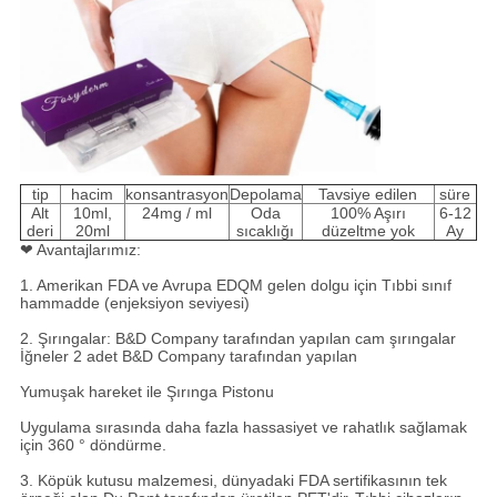
tip
hacim
konsantrasyon
Depolama
Tavsiye edilen
süre
Alt
10ml,
24mg / ml
Oda
100% Aşırı
6-12
deri
20ml
sıcaklığı
düzeltme yok
Ay
❤ Avantajlarımız:
1. Amerikan FDA ve Avrupa EDQM gelen dolgu için Tıbbi sınıf
hammadde (enjeksiyon seviyesi)
2. Şırıngalar: B&D Company tarafından yapılan cam şırıngalar
İğneler 2 adet B&D Company tarafından yapılan
Yumuşak hareket ile Şırınga Pistonu
Uygulama sırasında daha fazla hassasiyet ve rahatlık sağlamak
için 360 ° döndürme.
3. Köpük kutusu malzemesi, dünyadaki FDA sertifikasının tek