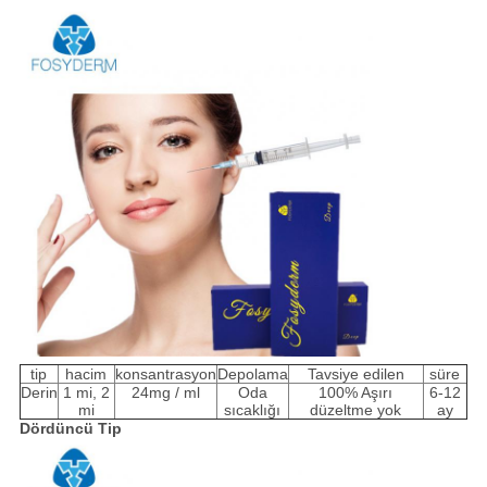
tip
hacim
konsantrasyon
Depolama
Tavsiye edilen
süre
Derin
1 mi, 2
24mg / ml
Oda
100% Aşırı
6-12
mi
sıcaklığı
düzeltme yok
ay
Dördüncü Tip