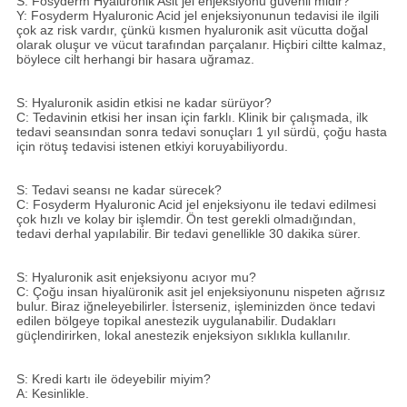
S: Fosyderm Hyaluronik Asit jel enjeksiyonu güvenli midir?
Y: Fosyderm Hyaluronic Acid jel enjeksiyonunun tedavisi ile ilgili
çok az risk vardır, çünkü kısmen hyaluronik asit vücutta doğal
olarak oluşur ve vücut tarafından parçalanır.
Hiçbiri ciltte kalmaz,
böylece cilt herhangi bir hasara uğramaz.
S: Hyaluronik asidin etkisi ne kadar sürüyor?
C: Tedavinin etkisi her insan için farklı.
Klinik bir çalışmada, ilk
tedavi seansından sonra tedavi sonuçları 1 yıl sürdü, çoğu hasta
için rötuş tedavisi istenen etkiyi koruyabiliyordu.
S: Tedavi seansı ne kadar sürecek?
C: Fosyderm Hyaluronic Acid jel enjeksiyonu ile tedavi edilmesi
çok hızlı ve kolay bir işlemdir.
Ön test gerekli olmadığından,
tedavi derhal yapılabilir.
Bir tedavi genellikle 30 dakika sürer.
S: Hyaluronik asit enjeksiyonu acıyor mu?
C: Çoğu insan hiyalüronik asit jel enjeksiyonunu nispeten ağrısız
bulur.
Biraz iğneleyebilirler.
İsterseniz, işleminizden önce tedavi
edilen bölgeye topikal anestezik uygulanabilir.
Dudakları
güçlendirirken, lokal anestezik enjeksiyon sıklıkla kullanılır.
S: Kredi kartı ile ödeyebilir miyim?
A: Kesinlikle.