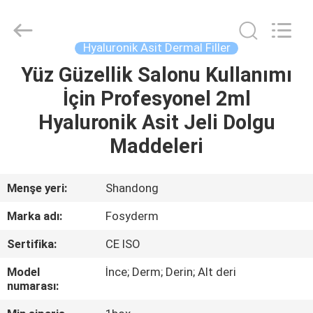
Jinan
Fosychan
International
Trading
Co.,
Hyaluronik Asit Dermal Filler
Ltd..
All
Rights
Yüz Güzellik Salonu Kullanımı
EVDE
Reserved.
İçin Profesyonel 2ml
ÜRÜN
Hyaluronik Asit Jeli Dolgu
Maddeleri
BIZIM
HAKKIMIZDA
Menşe yeri:
Shandong
Marka adı:
Fosyderm
FABRIKA
Sertifika:
CE ISO
TURU
Model
İnce; Derm; Derin; Alt deri
numarası:
KALITE