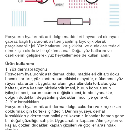
Fosyderm hyaluronik asit dolgu maddeleri hayvansal olmayan
çapraz bağlı hyaluronik asitten yapılmış biyolojik olarak
parçalanabilir jel.
Yüz hatlarını, kırışıklıkları ve dudakları tedavi
etmek için eksiksiz bir çözüm sunar.
Doğal yüz hatlarını ve
özelliklerini geliştirerek yüz heykellemede de kullanılabilir.
Ürün kullanımı
1. Yüz dermabrazyonu
Fosyderm hyaluronik asit dermal dolgu maddeleri cilt altı doku
hacmini arttırır, yüz konturunun etkisini minyatür, mükemmel yüz
rüyasında arttırır.
Uygulama alanı: göz altındaki torbalar, göz
haftası, elma kasının biçimlendirilmesi, burun köprüsünün
iyileştirilmesi, burun ucunun değiştirilmesi;
tombul yanaklar;
dolgun dudaklar, değiştirilmiş dudaklar;
modifiye çene vb.
2.
Yüz kırışıklıkları
Fosyderm hyaluronik asit dermal dolgu çukurları ve kırışıklıkları
doldurmak için korteks içindedir. Derinin yüzeyi, derhal
kırışıklıkları gideren tam halini geri kazanır. İnsanlar hemen genç
bir doğal güzelliğe sahiptir.
Uygulanabilir kapsam: Alın çizgileri ve
kaşlar, gözler, dudaklar, kaplan çizgileri ve çizgiler arasındaki
çizgiler.