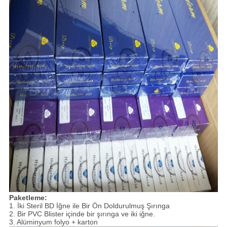
Paketleme:
1. İki Steril BD İğne ile Bir Ön Doldurulmuş Şırınga
2. Bir PVC Blister içinde bir şırınga ve iki iğne.
3. Alüminyum folyo + karton