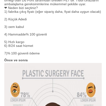
örneği olan Du Pont tarafından üretilen PET'dir.
Tıbbi cihazların
ambalajlama gereksinimlerine mükemmel şekilde uyar.
❤ Neden bizi seçtiniz?
1) fabrika çıkış fiyatı (eğer sipariş daha, fiyat daha uygun olacak)
2) Küçük Adedi
3) oem kabul
4) Hammadde% 100 güvenli
5) Hızlı kargo
6) 8/24 saat hizmet
7)% 100 güvenli ödeme
Önce ve sonra